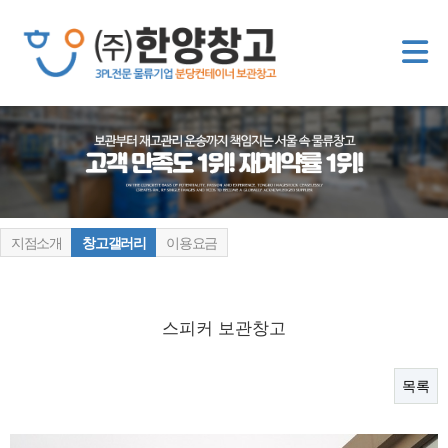
지점소개
창고갤러리
이용요금
스피커 보관창고
목록